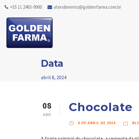
+55 11 2463-9900
atendimento@goldenfarma.com.br
Data
abril 8, 2024
Chocolate
08
ABR
8 DE ABRIL DE 2024
BL
A fonte original do chocolate, a semente da p