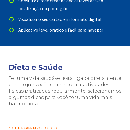
Consulte a rede credenciada através de Geo
localização ou por região
Visualizar o seu cartão em formato digital
Aplicativo leve, prático e fácil para navegar
Dieta e Saúde
Ter uma vida saudável esta ligada diretamente
com o que você come e com as atividades
físicas praticadas regularmente, selecionamos
algumas dicas para você ter uma vida mais
harmoniosa.
14 DE FEVEREIRO DE 2025